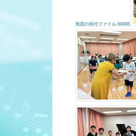
ツ
へ
無題の添付ファイル 00006
移
動