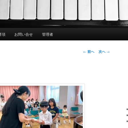
要項
お問い合せ
管理者
投
←
前へ
次へ
→
稿
ナ
ビ
ゲ
ー
シ
ョ
ン