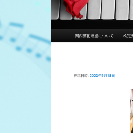
メ
関西芸術連盟について
検定
メ
イ
ン
イ
メ
ニ
ン
ュ
ー
投稿日時:
2023年9月18日
コ
ン
テ
ン