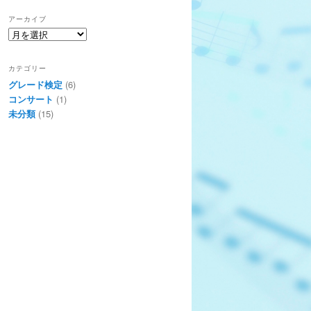
アーカイブ
ア
ー
カ
カテゴリー
イ
グレード検定
(6)
ブ
コンサート
(1)
未分類
(15)